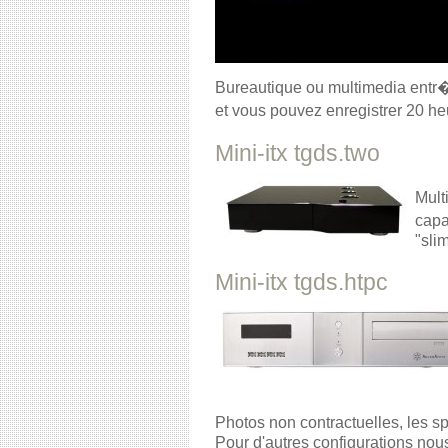
Bureautique ou multimedia ent
et vous pouvez enregistrer 20 he
Mini-itx tgds.two
Mult
cap
"slim
Mini-itx tgds.htpc
Photos non contractuelles, les 
Pour d'autres configurations nous