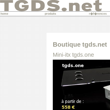
home
produits
r�f�rences
Boutique tgds.net
Mini-itx tgds.one